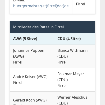
E-Mail:
Firrel
buergermeister(at)firrel(dot)de
Mitglieder des Rates in Firrel
AWG (5 Sitze)
CDU (4 Sitze)
Johannes Poppen
Bianca Wittmann
(AWG)
(CDU)
Firrel
Firrel
Folkmar Meyer
André Keiser (AWG)
(CDU)
Firrel
Firrel
Werner Aleschus
Gerald Koch (AWG)
(CDU)