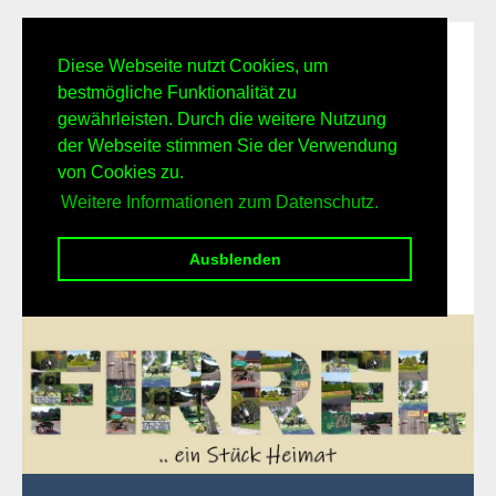
Diese Webseite nutzt Cookies, um
bestmögliche Funktionalität zu
gewährleisten. Durch die weitere Nutzung
der Webseite stimmen Sie der Verwendung
von Cookies zu.
Weitere Informationen zum Datenschutz.
Ausblenden